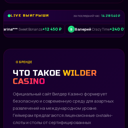
LIVE ВЫИГРЫШИ
за последний час ·
14 218 540 ₽
+12 450 ₽
+240 015 ₽
Валерий
·
Sweet Bonanza
·
Crazy Time
В
L
О БРЕНДЕ
ЧТО ТАКОЕ
WILDER
CASINO
Официальный сайт Вилдер Казино формирует
безопасную и современную среду для азартных
развлечений на международном уровне.
Геймерам предлагаются лицензионные онлайн-
слоты и столы от сертифицированных