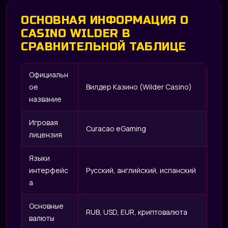
ОСНОВНАЯ ИНФОРМАЦИЯ О
CASINO WILDER В
СРАВНИТЕЛЬНОЙ ТАБЛИЦЕ
Официальн
ое
Вилдер Казино (Wilder Casino)
название
Игровая
Curacao eGaming
лицензия
Языки
интерфейс
Русский, английский, испанский
а
Основные
RUB, USD, EUR, криптовалюта
валюты