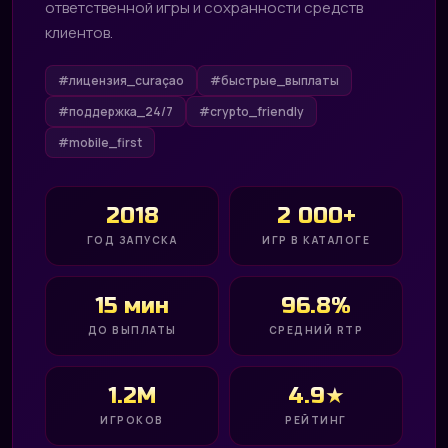
ответственной игры и сохранности средств
клиентов.
#лицензия_curaçao
#быстрые_выплаты
#поддержка_24/7
#crypto_friendly
#mobile_first
2018
2 000+
ГОД ЗАПУСКА
ИГР В КАТАЛОГЕ
15 мин
96.8%
ДО ВЫПЛАТЫ
СРЕДНИЙ RTP
1.2M
4.9★
ИГРОКОВ
РЕЙТИНГ