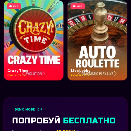
LIVE
LIVE
Crazy Time
Live Lobby
EVOLUTION
EVOLUTION
DEMO MODE · 0 ₽
ПОПРОБУЙ
БЕСПЛАТНО