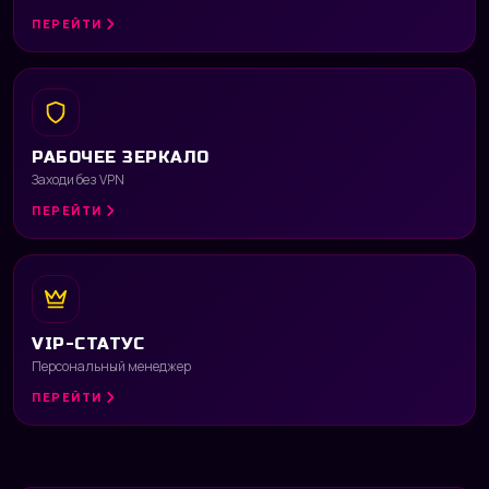
ПЕРЕЙТИ
РАБОЧЕЕ ЗЕРКАЛО
Заходи без VPN
ПЕРЕЙТИ
VIP-СТАТУС
Персональный менеджер
ПЕРЕЙТИ