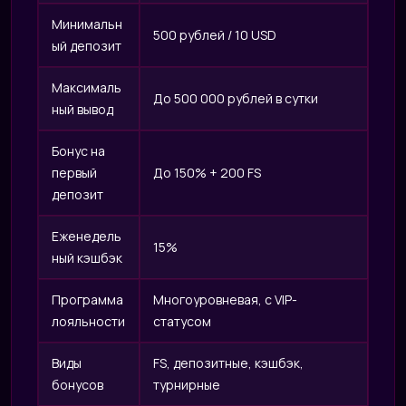
Минимальн
500 рублей / 10 USD
ый депозит
Максималь
До 500 000 рублей в сутки
ный вывод
Бонус на
первый
До 150% + 200 FS
депозит
Еженедель
15%
ный кэшбэк
Программа
Многоуровневая, с VIP-
лояльности
статусом
Виды
FS, депозитные, кэшбэк,
бонусов
турнирные