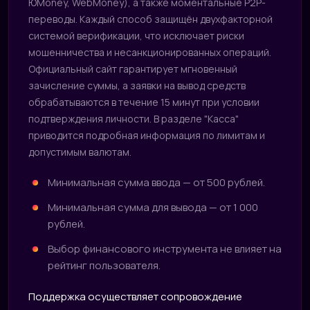
ЮMoney, WebMoney), а также моментальные P2P-
переводы. Каждый способ защищён двухфакторной
системой верификации, что исключает риски
мошенничества и несанкционированных операций.
Официальный сайт гарантирует мгновенный
зачисление суммы, а заявки на вывод средств
обрабатываются в течение 15 минут при условии
подтверждения личности. В разделе "Касса"
приводится подробная информация по лимитам и
допустимым валютам.
Минимальная сумма ввода — от 500 рублей.
Минимальная сумма для вывода — от 1 000
рублей.
Выбор финансового инструмента не влияет на
рейтинг пользователя.
Поддержка осуществляет сопровождение