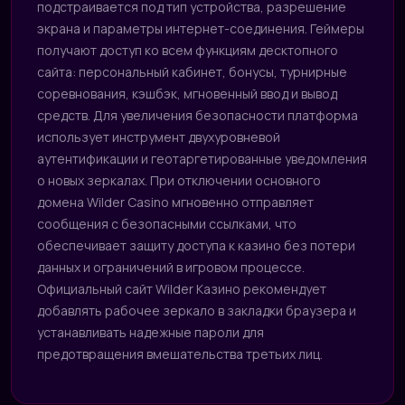
подстраивается под тип устройства, разрешение
экрана и параметры интернет-соединения. Геймеры
получают доступ ко всем функциям десктопного
сайта: персональный кабинет, бонусы, турнирные
соревнования, кэшбэк, мгновенный ввод и вывод
средств. Для увеличения безопасности платформа
использует инструмент двухуровневой
аутентификации и геотаргетированные уведомления
о новых зеркалах. При отключении основного
домена Wilder Casino мгновенно отправляет
сообщения с безопасными ссылками, что
обеспечивает защиту доступа к казино без потери
данных и ограничений в игровом процессе.
Официальный сайт Wildеr Казино рекомендует
добавлять рабочее зеркало в закладки браузера и
устанавливать надежные пароли для
предотвращения вмешательства третьих лиц.